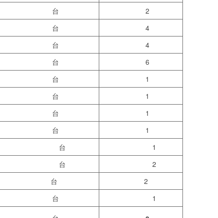
台
2
台
4
台
4
台
6
台
1
台
1
台
1
台
1
台
1
台
2
台
2
台
1