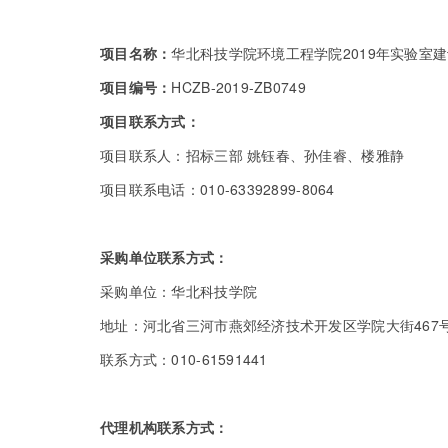
项目名称：
华北科技学院环境工程学院2019年实验室
项目编号：
HCZB-2019-ZB0749
项目联系方式：
项目联系人：招标三部 姚钰春、孙佳睿、楼雅静
项目联系电话：010-63392899-8064
采购单位联系方式：
采购单位：华北科技学院
地址：河北省三河市燕郊经济技术开发区学院大街467
联系方式：010-61591441
代理机构联系方式：