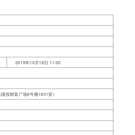
2019年10月18日 11:00
国投财富广场6号楼1601室）