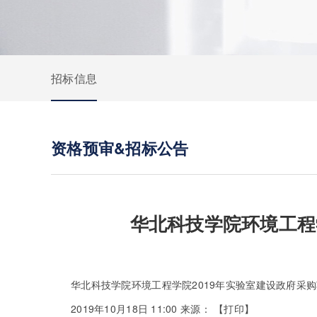
招标信息
资格预审&招标公告
华北科技学院环境工程
华北科技学院环境工程学院2019年实验室建设政府采
2019年10月18日 11:00
来源：
【
打印
】