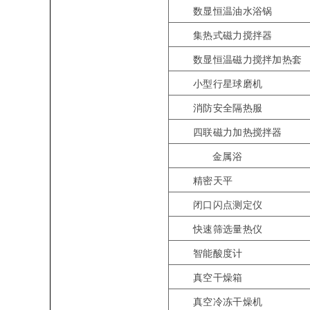
数显恒温油水浴锅
集热式磁力搅拌器
数显恒温磁力搅拌加热套
小型行星球磨机
消防安全隔热服
四联磁力加热搅拌器
金属浴
精密天平
闭口闪点测定仪
快速筛选量热仪
智能酸度计
真空干燥箱
真空冷冻干燥机