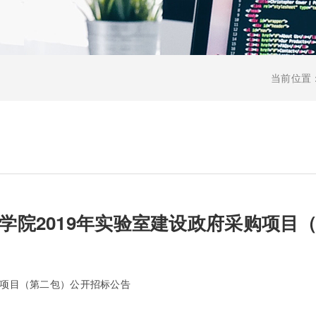
当前位置
学院2019年实验室建设政府采购项目
购项目（第二包）公开招标公告