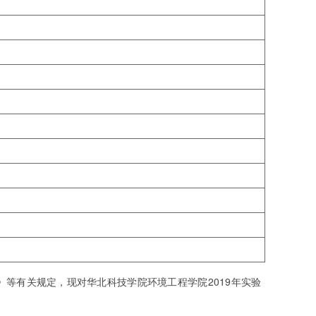
等有关规定，现对华北科技学院环境工程学院2019年实验