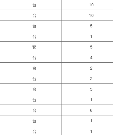
台
10
台
10
台
5
台
1
套
5
台
4
台
2
台
2
台
5
台
1
台
6
台
1
台
1