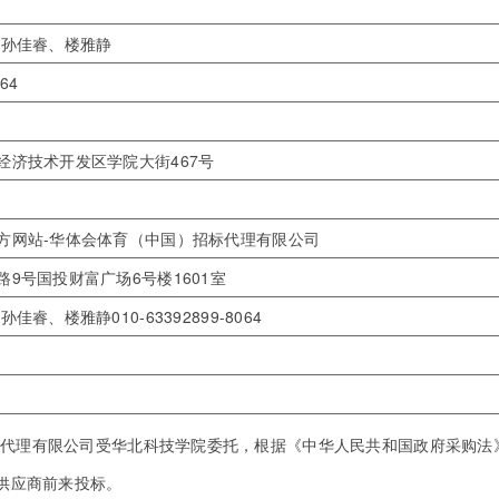
、孙佳睿、楼雅静
064
经济技术开发区学院大街467号
方网站-华体会体育（中国）招标代理有限公司
9号国投财富广场6号楼1601室
睿、楼雅静010-63392899-8064
理有限公司受华北科技学院委托，根据《中华人民共和国政府采购法》
供应商前来投标。