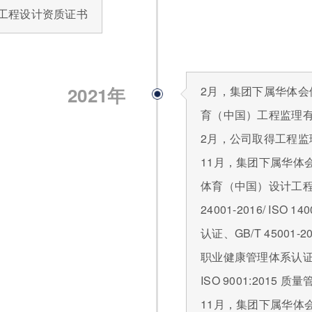
得工程设计资质证书
2021年
2月，集团下属华体会
育（中国）工程监理
2月，公司取得工程监
11月，集团下属华体
体育（中国）设计工程
24001-2016/ ISO 
认证、GB/T 45001-202
职业健康管理体系认证、GB
ISO 9001:2015 
11月，集团下属华体