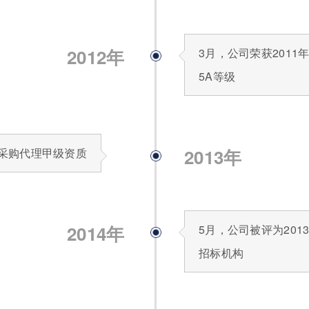
2012年
3月，公司荣获201
5A等级
2013年
采购代理甲级资质
2014年
5月，公司被评为20
招标机构