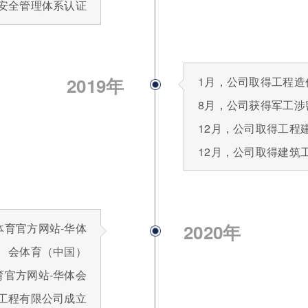
健康安全管理体系认证
2019年
1月，公司取得工程造
8月，公司获得军工涉
12月，公司取得工程
12月，公司取得建筑
2020年
体育官方网站-华体
会体育（中国）
育官方网站-华体会
工程有限公司成立