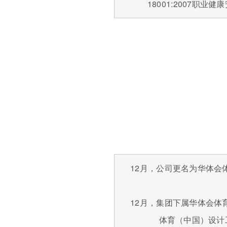
18001:2007职业
12月，公司更名为华体会
12月，集团下属华体会体
体育（中国）设计