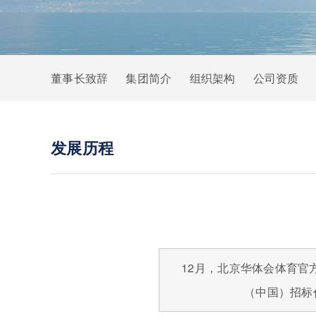
董事长致辞
集团简介
组织架构
公司资质
发展历程
12月，北京华体会体育官
（中国）招标