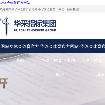
华体会体育官方网站
欢迎您来到华体会体育官方网站-华体会体育（中国）招标集团
网站华体会体育官方
华体会体育官方网站-
华体会体育官
网站
华体会体育（中国）
华体会体育
概况
动态